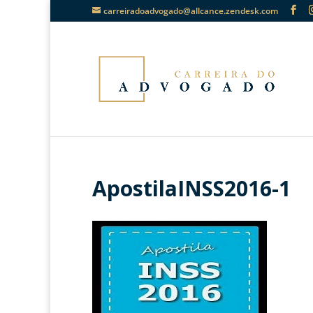
carreiradoadvogado@allcance.zendesk.com
ApostilaINSS2016-1