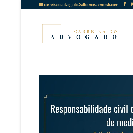
carreiradoadvogado@allcance.zendesk.com