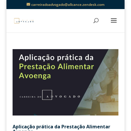
carreiradoadvogado@allcance.zendesk.com
Aplicação prática da Prestação Alimentar