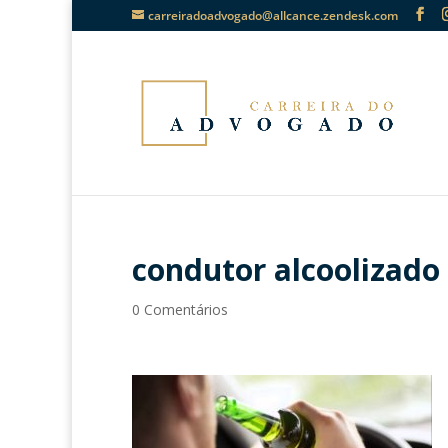
carreiradoadvogado@allcance.zendesk.com
condutor alcoolizado
0 Comentários