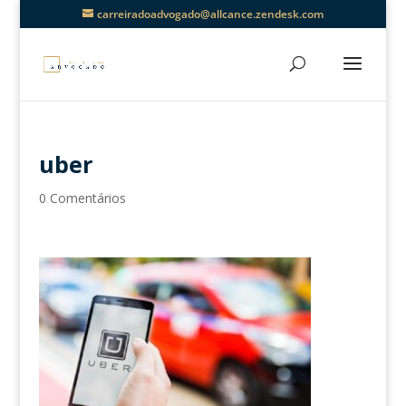
carreiradoadvogado@allcance.zendesk.com
uber
0 Comentários