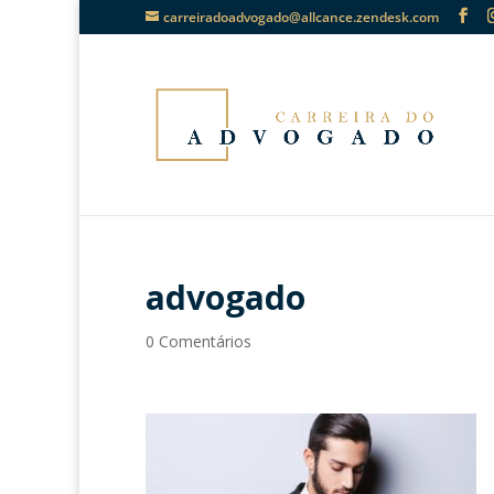
carreiradoadvogado@allcance.zendesk.com
advogado
0 Comentários