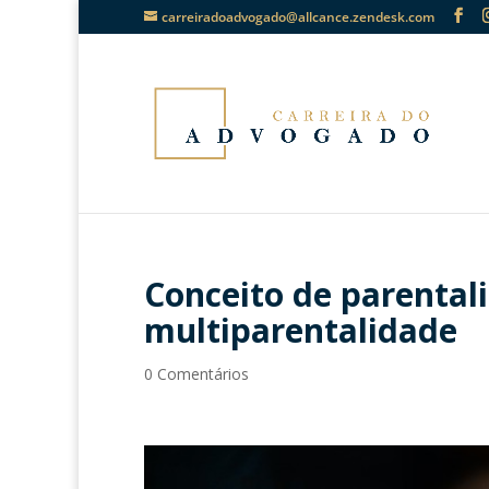
carreiradoadvogado@allcance.zendesk.com
Conceito de parentali
multiparentalidade
0 Comentários