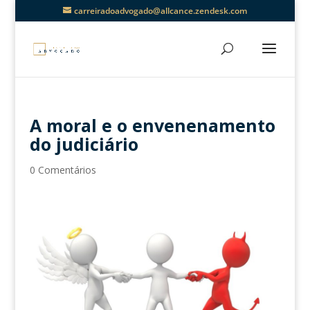
carreiradoadvogado@allcance.zendesk.com
A moral e o envenenamento
do judiciário
0 Comentários