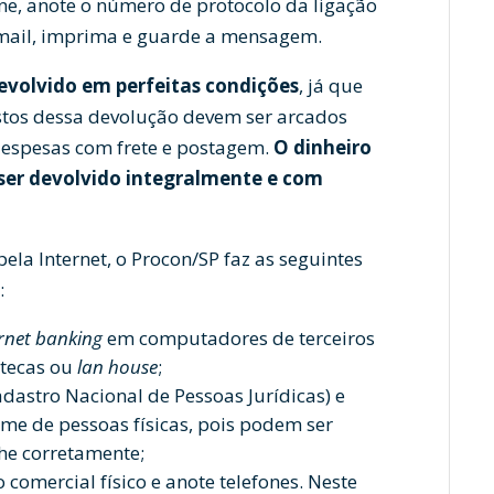
fone, anote o número de protocolo da ligação
-mail, imprima e guarde a mensagem.
devolvido em perfeitas condições
, já que
ustos dessa devolução devem ser arcados
despesas com frete e postagem.
O dinheiro
 ser devolvido integralmente e com
la Internet, o Procon/SP faz as seguintes
:
rnet banking
em computadores de terceiros
otecas ou
lan house
;
dastro Nacional de Pessoas Jurídicas) e
ome de pessoas físicas, pois podem ser
he corretamente;
 comercial físico e anote telefones. Neste