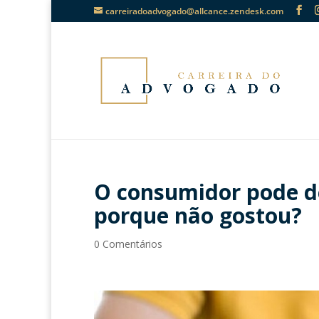
carreiradoadvogado@allcance.zendesk.com
O consumidor pode d
porque não gostou?
0 Comentários