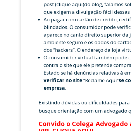
post (clique aqui)do blog, falamos so
que exigem a divulgação fácil dessas
Ao pagar com cartão de crédito, certi
blindados. O consumidor pode verifi
aparece no canto direito superior da 
ambiente seguro e os dados do cartão 
dos “hackers”. O endereço da loja vi
O consumidor virtual também pode c
contra o site que ele pretende compr
Estado se há denúncias relativas à 
verificar no site
“Reclame Aqui”
se c
empresa
.
Existindo dúvidas ou dificuldades para 
busque orientação com um advogado qu
Convido o Colega Advogado a
VIP.
CLIQUE AQUI
.