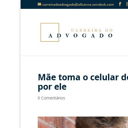
carreiradoadvogado@allcance.zendesk.com
Mãe toma o celular do
por ele
0 Comentários