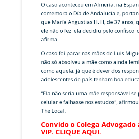
O caso aconteceu em Almería, na Espanh
comemora o Día de Andalucía e, portanto
que María Angustias H. H, de 37 anos, q
ele não o fez, ela decidiu pelo confisco,
afirma.
O caso foi parar nas mãos de Luis Mig
não só absolveu a mãe como ainda lembr
como aquela, já que é dever dos respons
adolescentes do país tenham boa educ
“Ela não seria uma mãe responsável se p
celular e falhasse nos estudos”, afirm
The Local.
Convido o Colega Advogado a
VIP.
CLIQUE AQUI
.