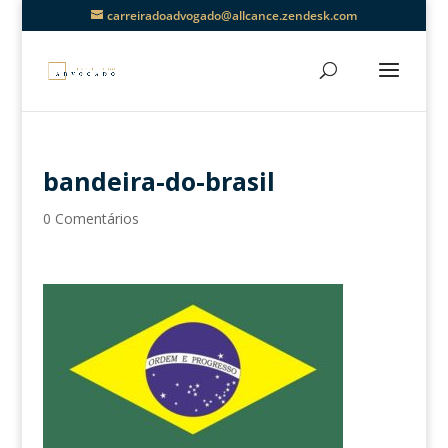
carreiradoadvogado@allcance.zendesk.com
bandeira-do-brasil
0 Comentários