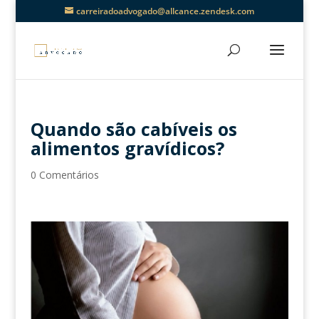
carreiradoadvogado@allcance.zendesk.com
Quando são cabíveis os
alimentos gravídicos?
0 Comentários