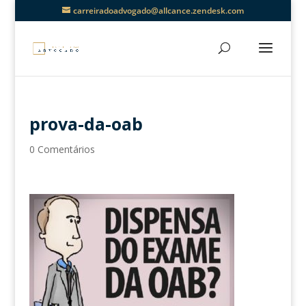
carreiradoadvogado@allcance.zendesk.com
prova-da-oab
0 Comentários