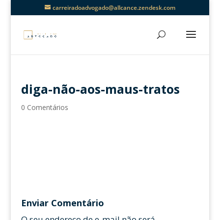
carreiradoadvogado@allcance.zendesk.com
diga-não-aos-maus-tratos
0 Comentários
Enviar Comentário
O seu endereço de e-mail não será