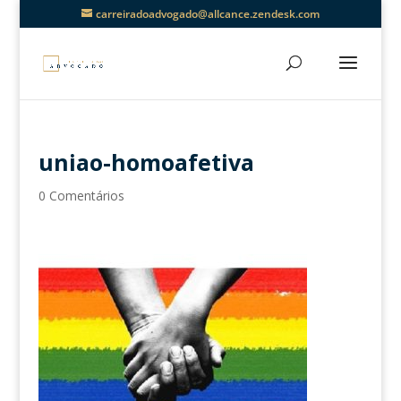
carreiradoadvogado@allcance.zendesk.com
uniao-homoafetiva
0 Comentários