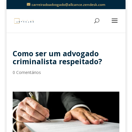
carreiradoadvogado@allcance.zendesk.com
Como ser um advogado
criminalista respeitado?
0 Comentários