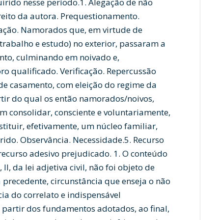
uirido nesse período.1. Alegação de não
reito da autora. Prequestionamento.
ração. Namorados que, em virtude de
(trabalho e estudo) no exterior, passaram a
ento, culminando em noivado e,
o qualificado. Verificação. Repercussão
o de casamento, com eleição do regime da
tir do qual os então namorados/noivos,
consolidar, consciente e voluntariamente,
tituir, efetivamente, um núcleo familiar,
ido. Observância. Necessidade.5. Recurso
 recurso adesivo prejudicado. 1. O conteúdo
I, da lei adjetiva civil, não foi objeto de
 precedente, circunstância que enseja o não
ia do correlato e indispensável
 partir dos fundamentos adotados, ao final,