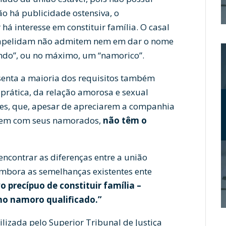
ão há publicidade ostensiva, o
á interesse em constituir família. O casal
 o apelidam não admitem nem em dar o nome
ndo”, ou no máximo, um “namorico”.
senta a maioria dos requisitos também
a prática, da relação amorosa e sexual
es, que, apesar de apreciarem a companhia
arem com seus namorados,
não têm o
, encontrar as diferenças entre a união
embora as semelhanças existentes ente
vo precípuo de constituir família –
 no namoro qualificado.”
ilizada pelo Superior Tribunal de Justiça