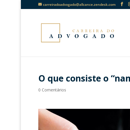
carreiradoadvogado@allcance.zendesk.com
O que consiste o “na
0 Comentários