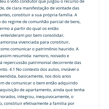
eu o voto condutor que julgou o recurso de
de, de clara manifestação de vontade das
antes, constituir a sua própria família. A
o do regime de comunhão parcial de bens,
termo a partir do qual os então
 entenderam por bem consolidar,
 amorosa vivenciada para constituir,
 como comunicar o patrimônio haurido. A
 assim resumida: namoro, noivado e
há repercussão patrimonial decorrente das
to. 4.1 No contexto dos autos, inviável o
eendida, basicamente, nos dois anos
 fim de comunicar o bem então adquirido
a aquisição de apartamento, ainda que tenha
morados, integrou, inequivocamente, o
, constituir efetivamente a família por