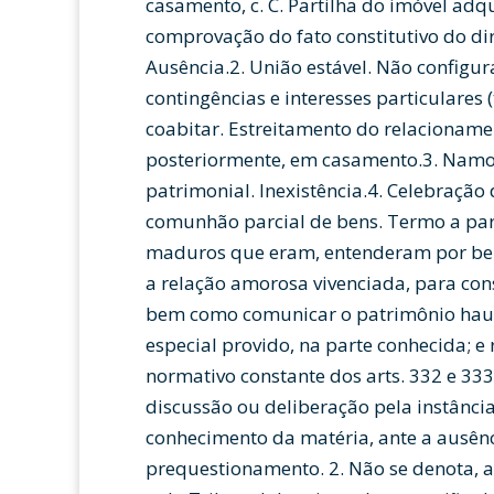
casamento, c. C. Partilha do imóvel adq
comprovação do fato constitutivo do di
Ausência.2. União estável. Não configu
contingências e interesses particulares 
coabitar. Estreitamento do relacionam
posteriormente, em casamento.3. Namor
patrimonial. Inexistência.4. Celebraçã
comunhão parcial de bens. Termo a par
maduros que eram, entenderam por bem 
a relação amorosa vivenciada, para cons
bem como comunicar o patrimônio haur
especial provido, na parte conhecida; e
normativo constante dos arts. 332 e 333, I
discussão ou deliberação pela instância
conhecimento da matéria, ante a ausênc
prequestionamento. 2. Não se denota, a