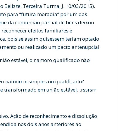
o Belizze, Terceira Turma, J. 10/03/2015).
to para “futura moradia” por um das
gime da comunhão parcial de bens deixou
 reconhecer efeitos familiares e
nce, pois se assim quisessem teriam optado
samento ou realizado um pacto antenupcial.
ião estável, o namoro qualificado não
seu namoro é simples ou qualificado?
se transformado em união estãvel…rssrsrr
sivo. Ação de reconhecimento e dissolução
endida nos dois anos anteriores ao