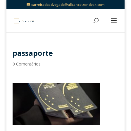
carreiradoadvogado@allcance.zendesk.com
passaporte
0 Comentários