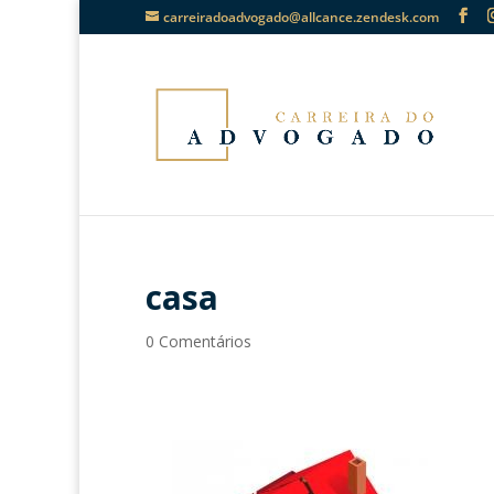
carreiradoadvogado@allcance.zendesk.com
casa
0 Comentários