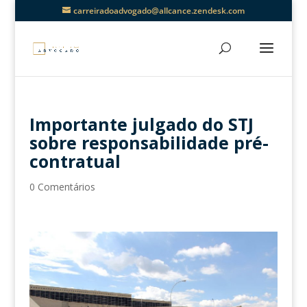
carreiradoadvogado@allcance.zendesk.com
Importante julgado do STJ
sobre responsabilidade pré-
contratual
0 Comentários