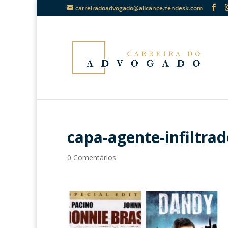
carreiradoadvogado@allcance.zendesk.com
capa-agente-infiltrad
0 Comentários