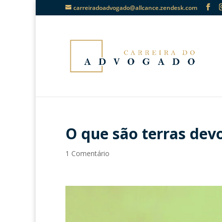
carreiradoadvogado@allcance.zendesk.com
O que são terras dev
1 Comentário