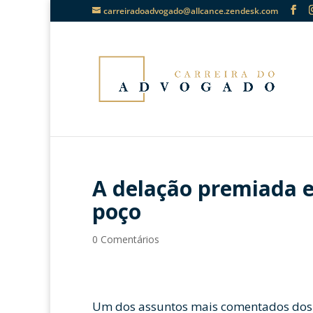
carreiradoadvogado@allcance.zendesk.com
A delação premiada e
poço
0 Comentários
Um dos assuntos mais comentados dos ú