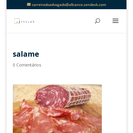
carreiradoadvogado@allcance.zendesk.com
salame
0 Comentários