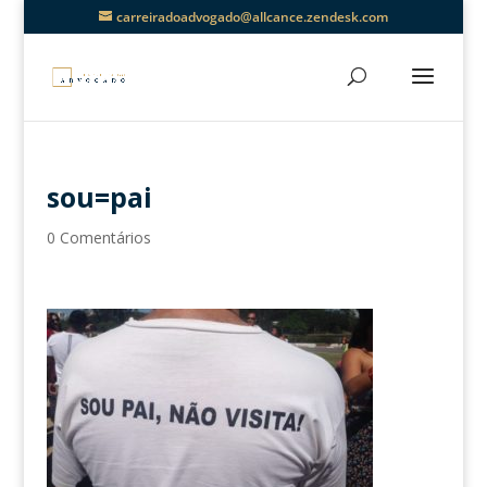
carreiradoadvogado@allcance.zendesk.com
sou=pai
0 Comentários