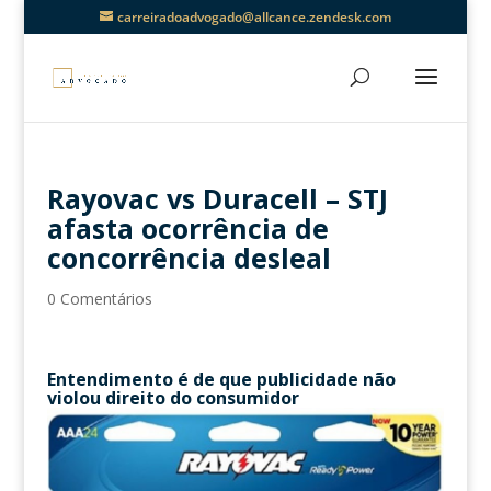
carreiradoadvogado@allcance.zendesk.com
Rayovac vs Duracell – STJ
afasta ocorrência de
concorrência desleal
0 Comentários
Entendimento é de que publicidade não
violou direito do consumidor