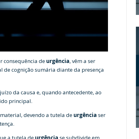
por consequência de
urgência
, vêm a ser
al de cognição sumária diante da presença
juízo da causa e, quando antecedente, ao
do principal.
 material, devendo a tutela de
urgência
ser
tença.
ue a tutela de
urgência
se subdivide em