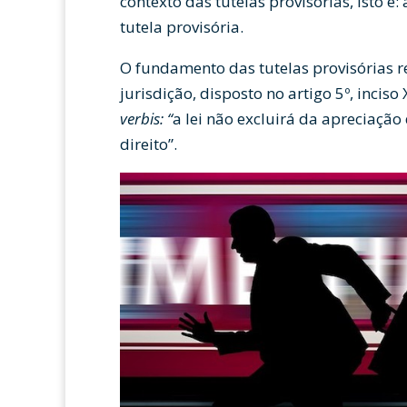
contexto das tutelas provisórias, isto é:
tutela provisória.
O fundamento das tutelas provisórias re
jurisdição, disposto no artigo 5º, incis
verbis: “
a lei não excluirá da apreciação
direito”.