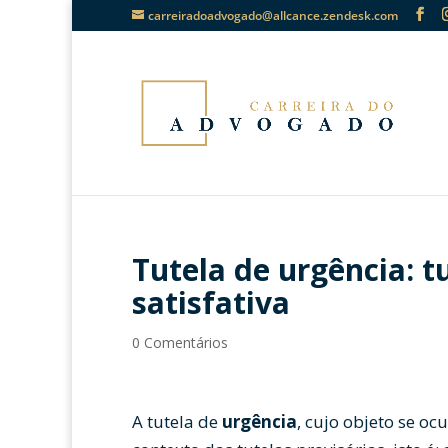
carreiradoadvogado@allcance.zendesk.com
Tutela de urgência: tu
satisfativa
0 Comentários
A tutela de
urgência
, cujo objeto se oc