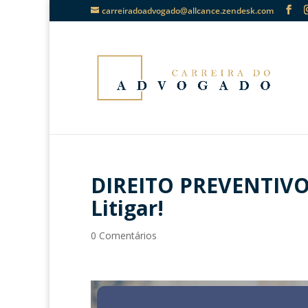
carreiradoadvogado@allcance.zendesk.com
DIREITO PREVENTIVO:
Litigar!
0 Comentários