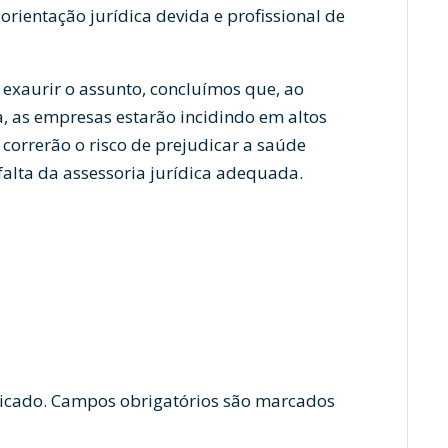
rientação jurídica devida e profissional de
 exaurir o assunto, concluímos que, ao
va, as empresas estarão incidindo em altos
 correrão o risco de prejudicar a saúde
falta da assessoria jurídica adequada.
plica Rolex
replica patek philippe
Fake rolex
icado.
Campos obrigatórios são marcados