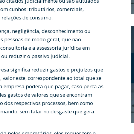
são citados judicialmente ou são autuados
com cunhos: tributários, comerciais,
s relações de consumo.
ença, negligência, desconhecimento ou
as pessoas de modo geral, que não
consultoria e a assessoria jurídica em
 ou reduzir o passivo judicial.
sa significa reduzir gastos e prejuízos que
valor este, correspondente ao total que se
e a empresa poderá que pagar, caso perca as
es gastos de valores que se encontram
so dos respectivos processos, bem como
somando, sem falar no desgaste que gera
ada pelos empresários, eles sequer tem o