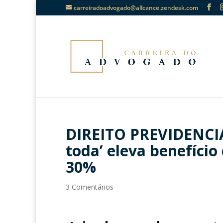
carreiradoadvogado@allcance.zendesk.com
DIREITO PREVIDENCIÁ
toda’ eleva benefíci
30%
3 Comentários