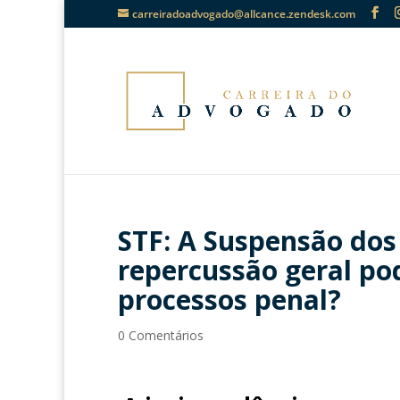
carreiradoadvogado@allcance.zendesk.com
STF: A Suspensão dos
repercussão geral po
processos penal?
0 Comentários