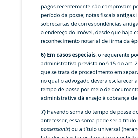
pagos recentemente não comprovam poss
período da posse; notas fiscais antigas
sobrecartas de correspondências antig
o endereço do imóvel, desde que haja 
reconhecimento notarial de firma da épo
6)
Em casos especiais
, o requerente po
administrativa prevista no § 15 do art. 
que se trata de procedimento em separad
no qual o advogado deverá esclarecer 
tempo de posse por meio de documentos
administrativa dá ensejo à cobrança d
7)
Havendo soma do tempo de posse do
antecessor, essa soma pode ser a título
possessionis
) ou a título universal (hera
fato deverá estar esclarecido na petição 