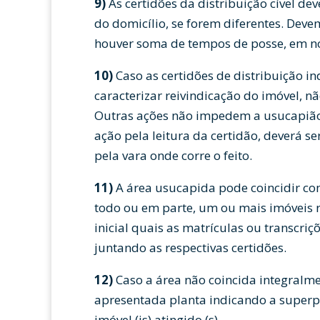
9)
As certidões da distribuição cível dev
do domicílio, se forem diferentes. Deve
houver soma de tempos de posse, em n
10)
Caso as certidões de distribuição i
caracterizar reivindicação do imóvel, nã
Outras ações não impedem a usucapião. S
ação pela leitura da certidão, deverá s
pela vara onde corre o feito.
11)
A área usucapida pode coincidir com
todo ou em parte, um ou mais imóveis r
inicial quais as matrículas ou transcri
juntando as respectivas certidões.
12)
Caso a área não coincida integralme
apresentada planta indicando a superp
imóvel (is) atingido (s).