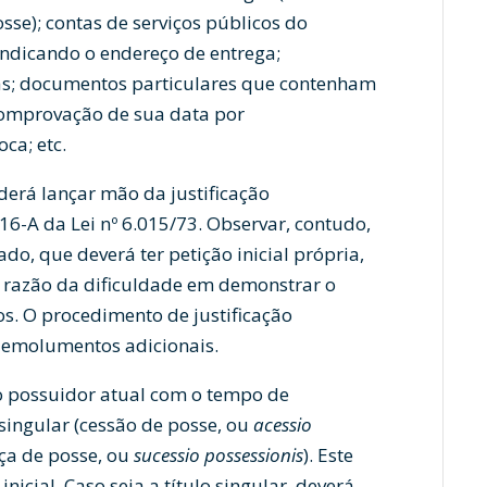
e); contas de serviços públicos do
 indicando o endereço de entrega;
as; documentos particulares que contenham
comprovação de sua data por
ca; etc.
derá lançar mão da justificação
216-A da Lei nº 6.015/73. Observar, contudo,
o, que deverá ter petição inicial própria,
a razão da dificuldade em demonstrar o
. O procedimento de justificação
e emolumentos adicionais.
 possuidor atual com o tempo de
 singular (cessão de posse, ou
acessio
nça de posse, ou
sucessio possessionis
). Este
inicial. Caso seja a título singular, deverá