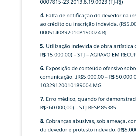
0007815-23.2013.8.19.0023 (TJ-RJ)
4.
Falta de notificação do devedor na i
ao crédito ou inscrição indevida. (R$5.
00051408920108190024 RJ
5.
Utilização indevida de obra artística 
R$ 15.000,00) – STJ – AGRAVO EM RECU
6.
Exposição de conteúdo ofensivo sobr
comunicação. .(R$5.000,00 – R$ 50.000,0
10329120010189004 MG
7.
Erro médico, quando for demonstrada 
R$360.000,00) – STJ RESP 85385
8.
Cobranças abusivas, sob ameaça, con
do devedor e protesto indevido. (R$5.00