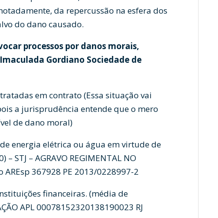
notadamente, da repercussão na esfera dos
alvo do dano causado.
vocar processos por danos morais,
 Imaculada Gordiano Sociedade de
ratadas em contrato (Essa situação vai
pois a jurisprudência entende que o mero
vel de dano moral)
e energia elétrica ou água em virtude de
,00) – STJ – AGRAVO REGIMENTAL NO
 AREsp 367928 PE 2013/0228997-2
nstituições financeiras. (média de
PELAÇÃO APL 00078152320138190023 RJ