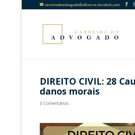
carreiradoadvogado@allcance.zendesk.com
DIREITO CIVIL: 28 Ca
danos morais
0 Comentários