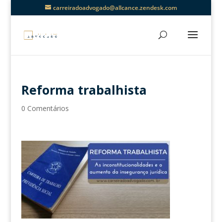
carreiradoadvogado@allcance.zendesk.com
Reforma trabalhista
0 Comentários