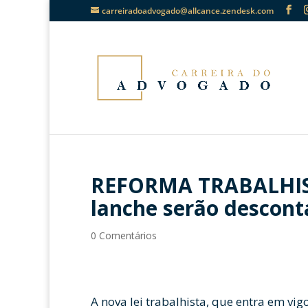
carreiradoadvogado@allcance.zendesk.com
REFORMA TRABALHIST
lanche serão descont
0 Comentários
A nova lei trabalhista, que entra em vi