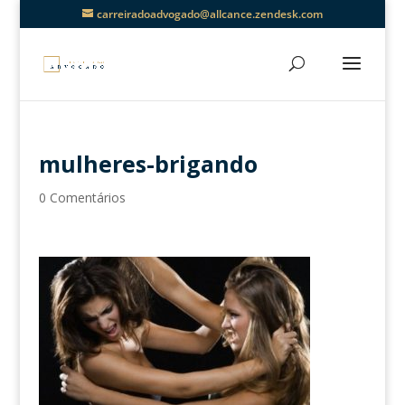
carreiradoadvogado@allcance.zendesk.com
mulheres-brigando
0 Comentários