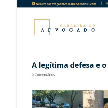
carreiradoadvogado@allcance.zendesk.com
A legítima defesa e 
0 Comentários