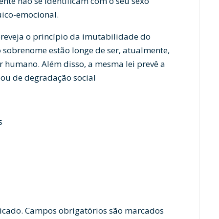
nte não se identificam com o seu sexo
uico-emocional.
preveja o princípio da imutabilidade do
o sobrenome estão longe de ser, atualmente,
er humano. Além disso, a mesma lei prevê a
a ou de degradação social
s
icado.
Campos obrigatórios são marcados