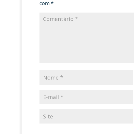
com
*