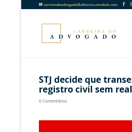
carreiradoadvogado@allcance.zendesk.com
STJ decide que trans
registro civil sem real
0 Comentários