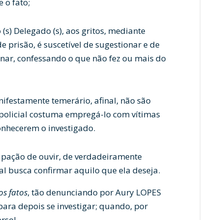
 o fato;
(s) Delegado (s), aos gritos, mediante
 prisão, é suscetível de sugestionar e de
inar, confessando o que não fez ou mais do
ifestamente temerário, afinal, não são
 policial costuma empregá-lo com vítimas
onhecerem o investigado.
upação de ouvir, de verdadeiramente
ial busca confirmar aquilo que ela deseja.
os fatos
, tão denunciando por Aury LOPES
e para depois se investigar; quando, por
erso!