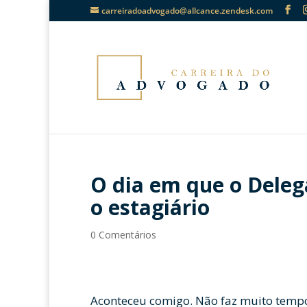
carreiradoadvogado@allcance.zendesk.com
O dia em que o Dele
o estagiário
0 Comentários
Aconteceu comigo. Não faz muito tempo.