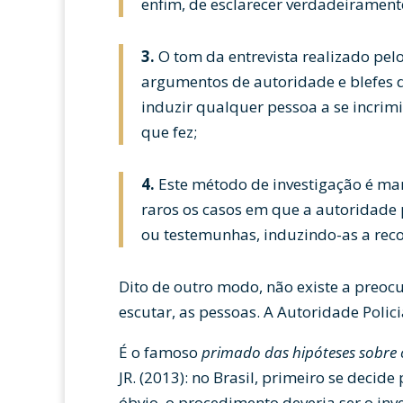
enfim, de esclarecer verdadeiramente
3.
O tom da entrevista realizado pelo 
argumentos de autoridade e blefes de
induzir qualquer pessoa a se incrim
que fez;
4.
Este método de investigação é man
raros os casos em que a autoridade
ou testemunhas, induzindo-as a rec
Dito de outro modo, não existe a preoc
escutar, as pessoas. A Autoridade Polic
É o famoso
primado das hipóteses sobre 
JR. (2013): no Brasil, primeiro se decid
óbvio, o procedimento deveria ser o inv