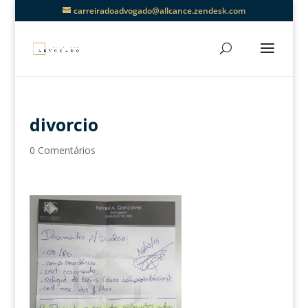
carreiradoadvogado@allcance.zendesk.com
divorcio
0 Comentários