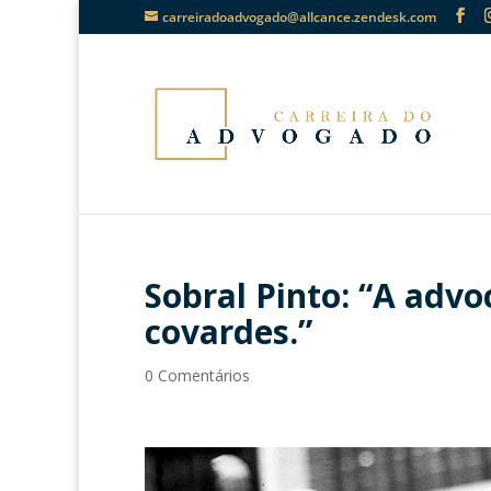
carreiradoadvogado@allcance.zendesk.com
Sobral Pinto: “A advo
covardes.”
0 Comentários