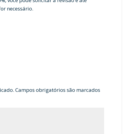
, você pode solicitar a revisão e até
r necessário.
icado.
Campos obrigatórios são marcados