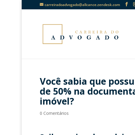
carreiradoadvogado@allcance.zendesk.com
Você sabia que possu
de 50% na documenta
imóvel?
0 Comentários