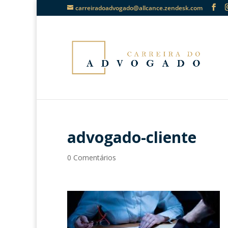
carreiradoadvogado@allcance.zendesk.com
advogado-cliente
0 Comentários