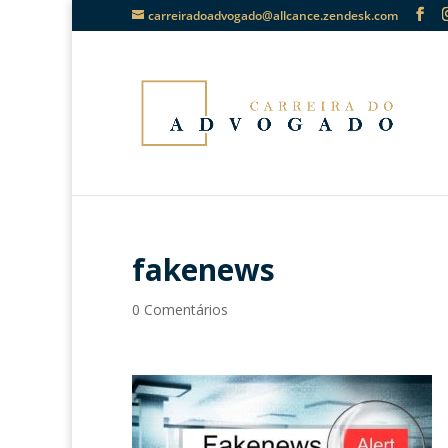
carreiradoadvogado@allcance.zendesk.com
fakenews
0 Comentários