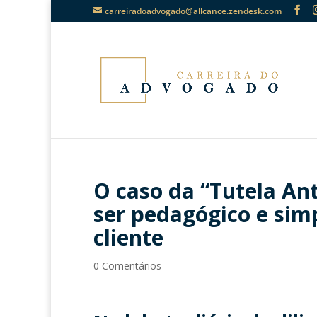
carreiradoadvogado@allcance.zendesk.com
O caso da “Tutela An
ser pedagógico e sim
cliente
0 Comentários