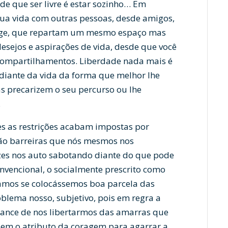
 de que ser livre é estar sozinho… Em
o sua vida com outras pessoas, desde amigos,
uge, que repartam um mesmo espaço mas
esejos e aspirações de vida, desde que você
s compartilhamentos. Liberdade nada mais é
 diante da vida da forma que melhor lhe
s precarizem o seu percurso ou lhe
.
s as restrições acabam impostas por
são barreiras que nós mesmos nos
zes nos auto sabotando diante do que pode
nvencional, o socialmente prescrito como
íamos se colocássemos boa parcela das
lema nosso, subjetivo, pois em regra a
hance de nos libertarmos das amarras que
em o atributo da coragem para agarrar a