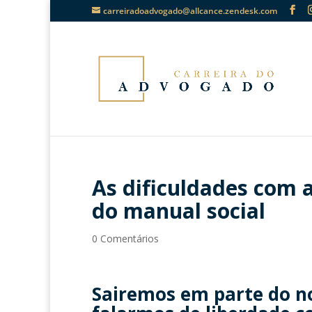
carreiradoadvogado@allcance.zendesk.com
As dificuldades com 
do manual social
0 Comentários
Sairemos em parte do no