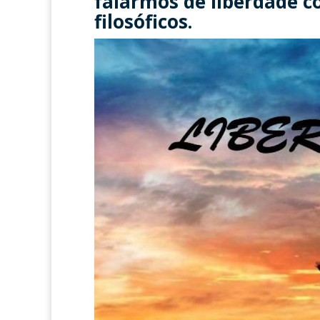
falarmos de liberdade c
filosóficos.