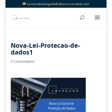
carreiradoadvogado@allcance.zendesk.com
Nova-Lei-Protecao-de-
dados1
0 Comentários