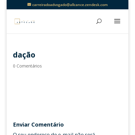
carreiradoadvogado@allcance.zendesk.com
dação
0 Comentários
Enviar Comentário
O seu endereço de e-mail não será