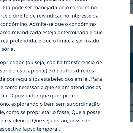
o. Ela pode ser manejada pelo condômino
erce o direito de reivindicar no interesse da
é condômino. Admite-se que o condômino
 área reivindicada esteja determinada e que
ea pretendida, e que o limite a ser fixado
isória.
priedade (ou seja, não há transferência de
or e o usucapiente) e de outros direitos
da por requisitos estabelecidos em lei. Para
ge como necessário que sejam atendidos os
 lei: O possuidor que quer pedir o
 dono, explorando o bem sem subordinação
e, como se proprietário fosse; Que a posse
nte violência; Que seja então, posse de
espectivo lapso temporal.