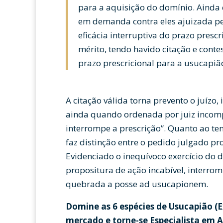
para a aquisição do domínio. Ainda 
em demanda contra eles ajuizada pe
eficácia interruptiva do prazo presc
mérito, tendo havido citação e conte
prazo prescricional para a usucapiã
A citação válida torna prevento o juízo, i
ainda quando ordenada por juiz incomp
interrompe a prescrição”. Quanto ao tem
faz distinção entre o pedido julgado p
Evidenciado o inequívoco exercício do d
propositura de ação incabível, interromp
quebrada a posse ad usucapionem.
Domine as 6 espécies de Usucapião (Ex
mercado e torne-se Especialista em 