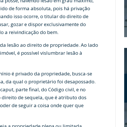
sua posse, havendo lesão em grau máximo,
gido de forma absoluta, pois há privação
ando isso ocorre, o titular do direito de
usar, gozar e dispor exclusivamente do
do a reivindicação do bem.
da lesão ao direito de propriedade. Ao lado
imóvel, é possível vislumbrar lesão à
omínio é privado da propriedade, busca-se
sa, da qual o proprietário foi desapossado.
caput, parte final, do Código civil, e no
direito de sequela, que é atributo dos
 poder de seguir a coisa onde quer que
 seja a propriedade plena ou limitada,