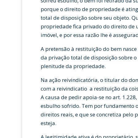
sofreu esbulho, o bem foi retirado da 
porque o direito de propriedade é atin
total de disposição sobre seu objeto. Qu
propriedade fica privado do direito de 
imóvel, e por essa razão lhe é assegura
A pretensão à restituição do bem nasce 
da privação total de disposição sobre o 
plenitude da propriedade.
Na ação reivindicatória, o titular do d
com a reivindicatio a restituição da coi
A causa de pedir apoia-se no art. 1.228, 
esbulho sofrido. Tem por fundamento o 
direitos reais, e que se concretiza pelo
esteja.
A legitimidade ativa é do proprietário,