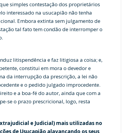
que simples contestação dos proprietários
lo interessado na usucapião não tenha
ricional. Embora extinta sem julgamento de
stação tal fato tem condão de interromper o
o.
nduz litispendência e faz litigiosa a coisa; e,
etente, constitui em mora o devedor e
a da interrupção da prescrição, a lei não
rocedente e o pedido julgado improcedente.
ireito e a boa-fé do autor, ainda que com a
e-se o prazo prescricional, logo, resta
trajudicial e Judicial) mais utilizadas no
Ações de Usucapião alavancando os seus