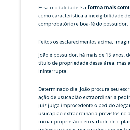
Essa modalidade é a
forma mais comu
como característica a inexigibilidade d
comprobatório) e boa-fé do possuidor.
Feitos os esclarecimentos acima, imagin
João é possuidor, há mais de 15 anos, 
título de propriedade dessa área, mas a
ininterrupta.
Determinado dia, João procura seu escr
ação de usucapião extraordinária pedin
juiz julga improcedente o pedido alega
usucapião extraordinária previstos no a
tornar proprietário em virtude de o pla
imóveis urbanos registrados com metra