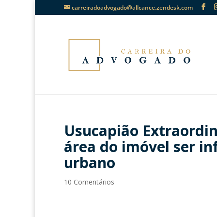
carreiradoadvogado@allcance.zendesk.com
Usucapião Extraordin
área do imóvel ser in
urbano
10 Comentários