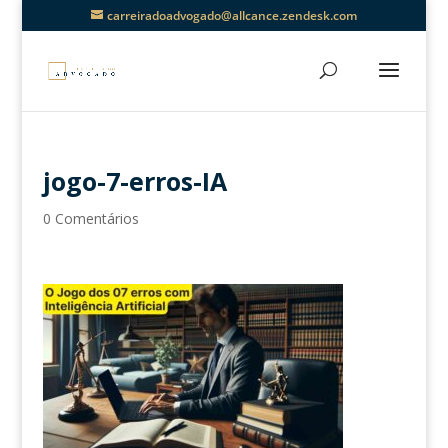
carreiradoadvogado@allcance.zendesk.com
jogo-7-erros-IA
0 Comentários